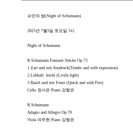
슈만의 밤
(Night of Schumann)
2025년 7월5일 토요일 5시
Night of Schumann
R.Schumann:Fantasie Stücke Op.73
1.Zart und mit Ausdruck(Tender and with expression)
2.Lebhaft. leicht (Lively.light)
3.Rasch und mit Feuer (Quick and with Fire)
Cello 정서은 Piano 강형은
R.Schumann
Adagio and Allegro Op.70
Viola 여주현 Piano 강형은