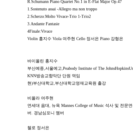
R.Schumann Piano Quartet No.1 in E-Flat Major Op.47
1.Sostenuto assai -Allegro ma non troppo
2.Scherzo:Molto Vivace-Trio 1-Trio2
3.Andante Fantasie
4Finale:Vivace
Violin 홍지수 Viola 여주현 Cello 정서은 Piano 강형은
바이올린 홍지수
부산예중
,
서울예고
,Peabody Institute of The JohnsHopkinsU
KNN
방송교향악단 단원 역임
현
)
부산대학교
,
부산대학교영재교육원 출강
비올라 여주현
연세대 음대
,
뉴욕
Mannes College of Music
석사 및 전문
버
.
경남심포니 멤버
첼로 정서은