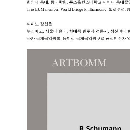
한양대 음대
,
동대학원
,
존스홉킨스대학교 피바디 음대졸업(
Trio EUM member, World Bridge Philharmonic
첼로수석
, 
피아노 강형은
부산예고
,
서울대 음대
,
한예종 반주과 전문사
,
성신여대 
사카 국제음악콩쿨
,
윤이상 국제음악콩쿠르 공식반주자 