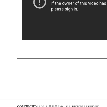
COPYRIGHT(c)
2018 문화공간봄. ALL RIGHTS RESERVED