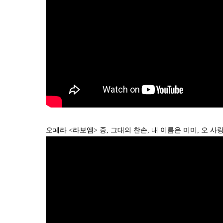
오페라 <라보엠> 중, 그대의 찬손, 내 이름은 미미, 오 