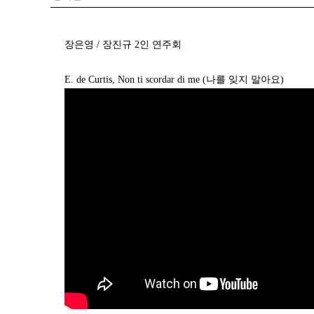
장은영 / 장진규 2인 연주회
E. de Curtis, Non ti scordar di me (나를 잊지 말아요)