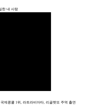
이 유일한 내 사랑
 국제콩쿨 1위, 라트라비아타, 리골렛또 주역 출연