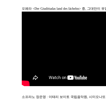
오페라 <Der Giudittadas land des lächelns> 중, 그대만
소프라노 장은영 : 이태리 보이토 국립음악원, 시미오나또