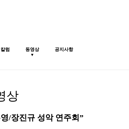
칼럼
동영상
공지사항
▼
영상
장은영/장진규 성악 연주회”