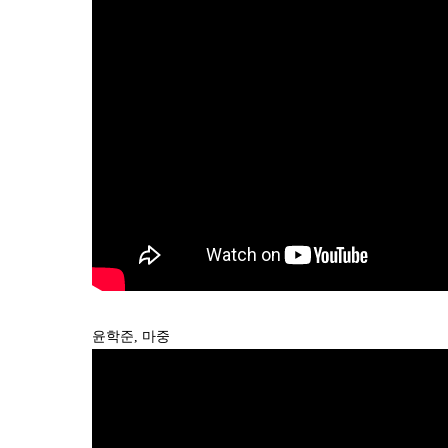
윤학준, 마중