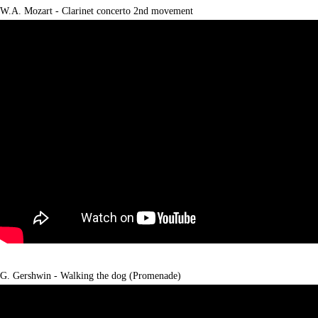
W.A. Mozart - Clarinet concerto 2nd movement
G. Gershwin - Walking the dog (Promenade)