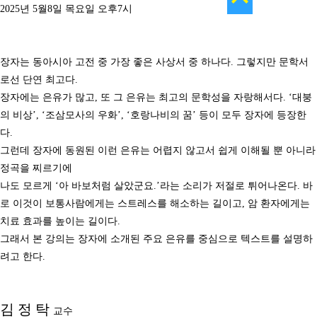
2025년 5월8일 목요일 오후7시
장자는 동아시아 고전 중 가장 좋은 사상서 중 하나다
.
그렇지만 문학서
로선 단연 최고다
.
장자에는 은유가 많고
,
또 그 은유는 최고의 문학성을 자랑해서다
. ‘
대붕
의 비상
’, ‘
조삼모사의 우화
’, ‘
호랑나비의 꿈
’
등이 모두 장자에 등장한
다
.
그런데 장자에 동원된 이런 은유는 어렵지 않고서 쉽게 이해될 뿐 아니라
정곡을 찌르기에
나도 모르게
‘
아 바보처럼 살았군요
.’
라는 소리가 저절로 튀어나온다
.
바
로 이것이 보통사람에게는 스트레스를 해소하는 길이고
,
암 환자에게는
치료 효과를 높이는 길이다
.
그래서 본 강의는 장자에 소개된 주요 은유를 중심으로 텍스트를 설명하
려고 한다
.
김 정 탁
교수